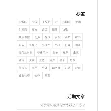
标签
EXCEL
业务
主界面
云
云同步
使用
供应商
修改
分类
删除
功能
原始单据
同步
备份
安全
客户
密码
导入
小程序
小部件
手机
报表
摘要
收付款对象
普通用户
智能
权限
来源
查询
欠款
汇总
用户
登录
简单
管理员
绑定
统计
网络版
记账
设置
账务管理
账套
配置
近期文章
提示无法连接到服务器怎么办？